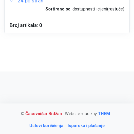
24 po strani
Sortirano po
: dostupnosti i cijeni(rastuće)
Broj artikala: 0
©
Časovničar Bidžan
- Website made by
THEM
Uslovi korišćenja
Isporuka i plaćanje