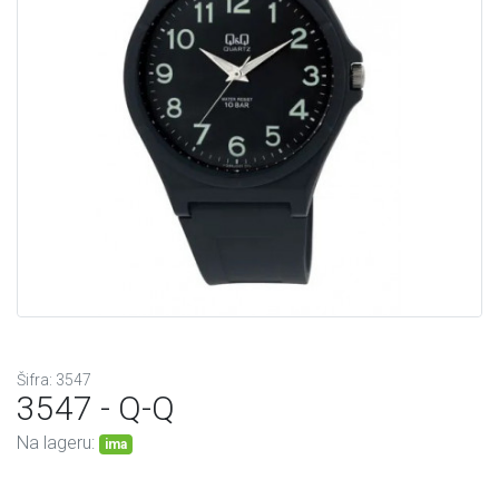
Šifra: 3547
3547 - Q-Q
Na lageru:
ima